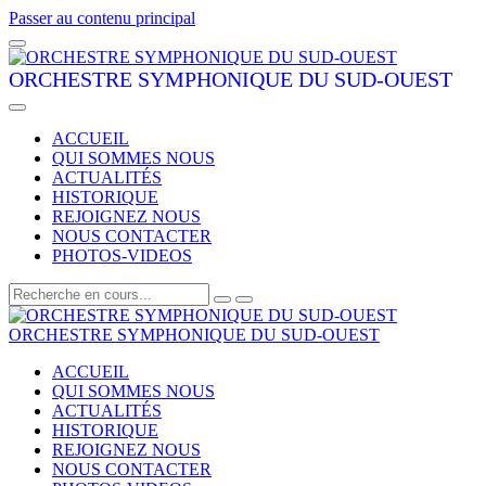
Passer au contenu principal
ORCHESTRE SYMPHONIQUE DU SUD-OUEST
ACCUEIL
QUI SOMMES NOUS
ACTUALITÉS
HISTORIQUE
REJOIGNEZ NOUS
NOUS CONTACTER
PHOTOS-VIDEOS
ORCHESTRE SYMPHONIQUE DU SUD-OUEST
ACCUEIL
QUI SOMMES NOUS
ACTUALITÉS
HISTORIQUE
REJOIGNEZ NOUS
NOUS CONTACTER